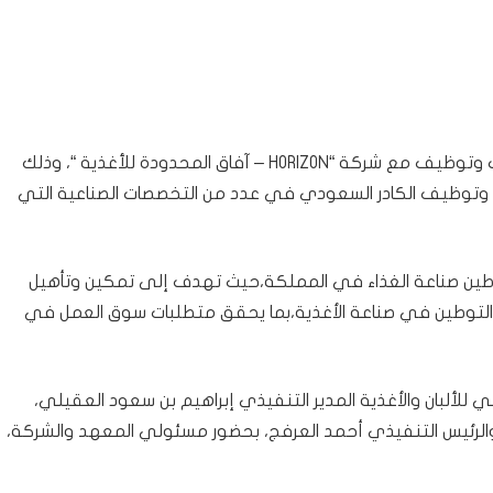
وقَع المعهد التقني للألبان والأغذية، اتفاقية تدريب وتوظيف مع شركة “HORIZON – آفاق المحدودة للأغذية “، وذلك
 وتوظيف الكادر السعودي في عدد من التخصصات الصناعية التي
وطين صناعة الغذاء في المملكة،حيث تهدف إلى تمكين وتأهيل
ط التوطين في صناعة الأغذية،بما يحقق متطلبات سوق العمل في
للألبان والأغذية المدير التنفيذي إبراهيم بن سعود العقيلي،
ودة للأغذية “، والرئيس التنفيذي أحمد العرفج، بحضور مسئولي المعهد والشركة،