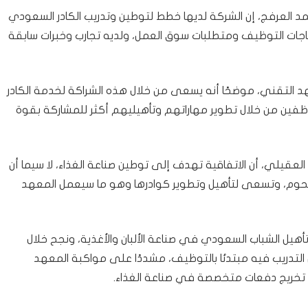
يذي لشركة “HORIZON – آفاق “، أحمد العرفج، إن الشركة لديها خطط لتوطين وتدريب الكادر السعودي
ياجات التوظيف ومتطلبات سوق العمل، ولديه تجارب وخبرات سابقة
هد التقني، موضحًا أنه يسعى من خلال هذه الشراكة لخدمة الكادر
ين من خلال تطوير مهاراتهم وتأهيليهم أكثر للمشاركة بقوة
لعقيلي، أن الاتفاقية تهدف إلى توطين صناعة الغذاء، لا سيما أن
للحوم، وتسعى لتأهيل وتطوير كوادرها وهو ما سيعمل المعهد
هيل الشباب السعودي في صناعة الألبان والأغذية، ونجح خلال
لتدريب فيه مبتدئا بالتوظيف، مشددًا على مواكبة المعهد
 تخريج دفعات متخصصة في صناعة الغذاء.